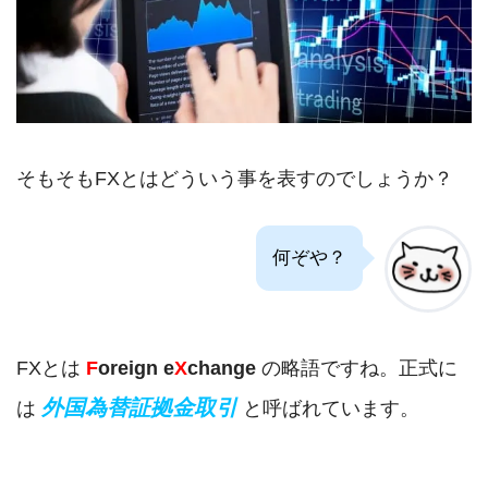
そもそもFXとはどういう事を表すのでしょうか？
何ぞや？
FXとは
F
oreign e
X
change
の略語ですね。正式に
外国為替証拠金取引
は
と呼ばれています。