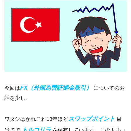
FX（外国為替証拠金取引）
今回は
についてのお
話を少し。
スワップポイント
ワタシはかれこれ13年ほど
目
トルコリラ
当てで
を保有しています。このトルコ