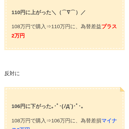
110円に上がった＼（⌒∇⌒）／
108万円で購入⇒110万円に、為替差益
プラス
2万円
反対に
106円に下がった｡･ﾟ･(ﾉД`)･ﾟ･｡
108万円で購入⇒106万円に、為替差損
マイナ