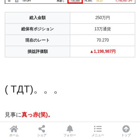
総入金額
250万円
総保有ポジション
13万通貨
現在のレート
70.270
損益評価額
▲
1,198,987円
( TДT)。。。
見事に
真っ赤(笑)。
プラス70万からマイナス120万に、まさに天国と地
ホーム
シェア
フォロー
メニュー
トップ