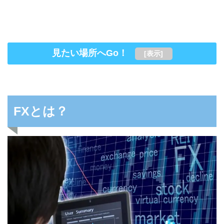
見たい場所へGo！
[
表示
]
FXとは？