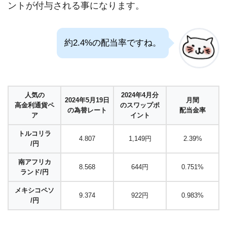
ントが付与される事になります。
約2.4%の配当率ですね。
人気の
2024年4月分
2024年5月19日
月間
高金利通貨ペ
のスワップポ
の為替レート
配当金率
ア
イント
トルコリラ
4.807
1,149円
2.39%
/円
南アフリカ
8.568
644円
0.751%
ランド/円
メキシコペソ
9.374
922円
0.983%
/円