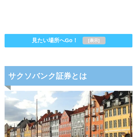
見たい場所へGo！
[
表示
]
サクソバンク証券とは